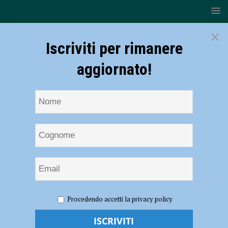
×
Iscriviti per rimanere
aggiornato!
HOME
NOTIZIE
Sedici nuovi carabinieri per la provincia di
Procedendo accetti la privacy policy
Piacenza: “Un potenziamento significativo”
Sedici nuovi carabinieri per la provincia di