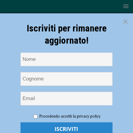
×
Iscriviti per rimanere
aggiornato!
HOME
NOTIZIE
ATTUALITÀ
Da lunedì a mercoledì
Procedendo accetti la privacy policy
senso unico alternato lungo il ponte di Castelvetro
Da lunedì a mercoledì senso unico