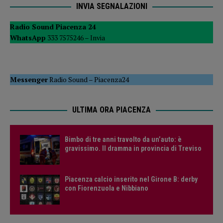
INVIA SEGNALAZIONI
Radio Sound Piacenza 24
WhatsApp
333 7575246 –
Invia
Messenger
Radio Sound
–
Piacenza24
ULTIMA ORA PIACENZA
Bimbo di tre anni travolto da un’auto: è
gravissimo. Il dramma in provincia di Treviso
Piacenza calcio inserito nel Girone B: derby
con Fiorenzuola e Nibbiano