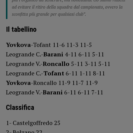
ad evitare il ritiro della squadra dal campionato, ovvero la
sconfitta più grande per qualsiasi club”.
Il tabellino
Yovkova
-Tofant 11-6 11-3 11-5
Leogrande C.-
Barani
4-11 6-11 5-11
Leogrande V.-
Roncallo
5-11 3-11 5-11
Leogrande C.-
Tofant
6-11 1-11 8-11
Yovkova
-Roncallo 11-9 11-7 11-9
Leogrande V.-
Barani
6-11 6-11 7-11
Classifica
1- Castelgoffredo 25
2- Bolzano 22