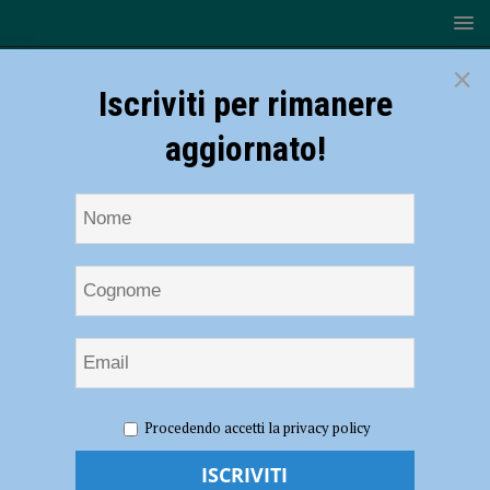
×
Iscriviti per rimanere
aggiornato!
HOME
NOTIZIE
Serie A1 – La Teco Corte Auto ritrova il
Procedendo accetti la privacy policy
successo contro Casamassima (4-2), Dernini: “Stagione ricca di
difficoltà”