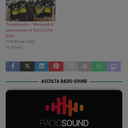
Tennistavolo – Weekend di
successi per la Teco Corte
Auto
21 Febbraio 2022
In "Sport"
ASCOLTA RADIO SOUND