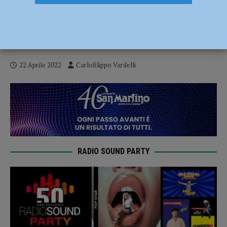
Serie A1 – La Teco Corte Auto ritrova il
successo contro Casamassima (4-2),
Dernini: “Stagione ricca di difficoltà”
22 Aprile 2022
Carlofilippo Vardelli
RADIO SOUND PARTY