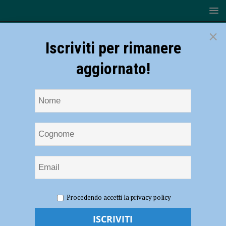
×
Iscriviti per rimanere
aggiornato!
HOME
NOTIZIE
SPORT
BASKET
Serie A2 –
Procedendo accetti la privacy policy
Continua la missione sopravvivenza dell’Assigeco: al PalaBanca arriva
Verona – AUDIO