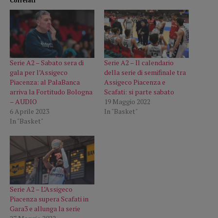
Correlati
Serie A2 – Sabato sera di
Serie A2 – Il calendario
gala per l’Assigeco
della serie di semifinale tra
Piacenza: al PalaBanca
Assigeco Piacenza e
arriva la Fortitudo Bologna
Scafati: si parte sabato
– AUDIO
19 Maggio 2022
6 Aprile 2023
In "Basket"
In "Basket"
Serie A2 – L’Assigeco
Piacenza supera Scafati in
Gara3 e allunga la serie