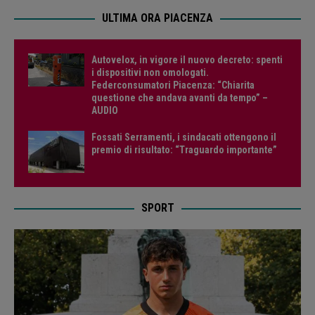
ULTIMA ORA PIACENZA
Autovelox, in vigore il nuovo decreto: spenti
i dispositivi non omologati.
Federconsumatori Piacenza: “Chiarita
questione che andava avanti da tempo” –
AUDIO
Fossati Serramenti, i sindacati ottengono il
premio di risultato: “Traguardo importante”
SPORT