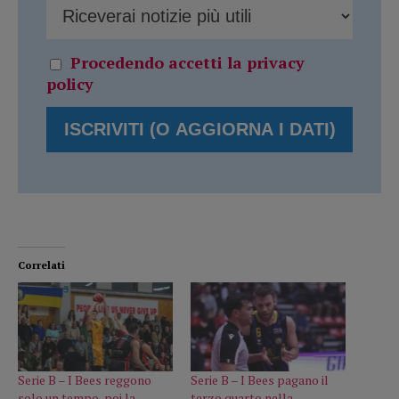
Procedendo accetti la privacy
policy
Correlati
Serie B – I Bees reggono
Serie B – I Bees pagano il
solo un tempo, poi la
terzo quarto nella