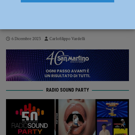
Serie B – I Fiorenzuola Bees se la giocano
fino alla fine, ma alla fine la spunta
Legnano 86-84
6 Dicembre 2023
Carlofilippo Vardelli
RADIO SOUND PARTY