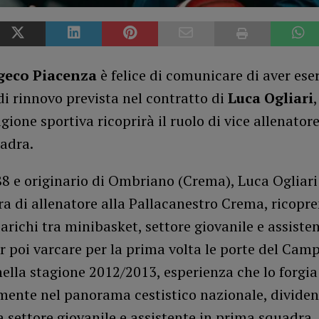
geco Piacenza
è felice di comunicare di aver ese
di rinnovo prevista nel contratto di
Luca Ogliari
gione sportiva ricoprirà il ruolo di vice allenatore
adra.
8 e originario di Ombriano (Crema), Luca Ogliari 
ra di allenatore alla Pallacanestro Crema, ricopr
carichi tra minibasket, settore giovanile e assisten
r poi varcare per la prima volta le porte del Cam
ella stagione 2012/2013, esperienza che lo forgia
amente nel panorama cestistico nazionale, divide
 settore giovanile e assistente in prima squadra.