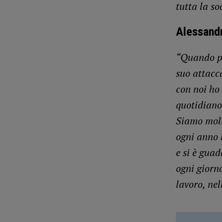
tutta la so
Alessandr
“Quando pa
suo attacc
con noi ho 
quotidiano 
Siamo molt
ogni anno 
e si è guad
ogni giorn
lavoro, nel