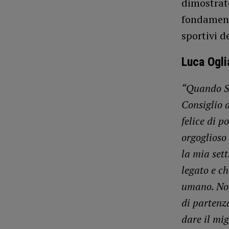
dimostrate
fondamenta
sportivi d
Luca Ogli
“Quando Si
Consiglio 
felice di 
orgoglioso 
la mia set
legato e ch
umano. Non
di partenz
dare il mig