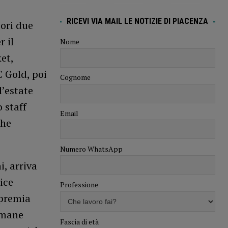
RICEVI VIA MAIL LE NOTIZIE DI PIACENZA
iori due
r il
Nome
et,
C Gold, poi
Cognome
l’estate
 staff
Email
che
Numero WhatsApp
i, arriva
ice
Professione
 premia
umane
Fascia di età