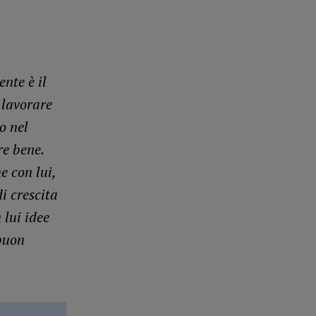
nte è il
 lavorare
o nel
re bene.
e con lui,
i crescita
 lui idee
buon