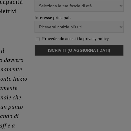
 capacità
iettivi
Interesse principale
Procedendo accetti la privacy policy
il
no davvero
remamente
onti. Inizio
damente
onale che
 un punto
cando di
aff e a