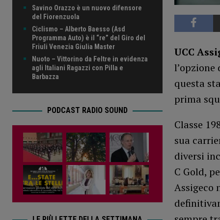
Savino Orazzo è un nuovo difensore
del Fiorenzuola
Ciclismo – Alberto Baesso (Asd
Programma Auto) è il “re” del Giro del
Friuli Venezia Giulia Master
UCC Assi
Nuoto – Vittorino da Feltre in evidenza
l’opzione 
agli Italiani Ragazzi con Pilla e
Barbazza
questa sta
prima squ
PODCAST RADIO SOUND
Classe 198
sua carrie
diversi in
C Gold, pe
Assigeco n
definitiv
sempre tra
LE PIÙ LETTE DELLA SETTIMANA