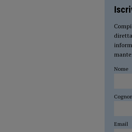
Iscr
Compil
dirett
inform
manten
Nome
Cogno
Email