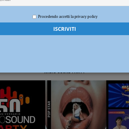
2026
Carlofilippo Vardelli
Basket
,
Notizie
,
Sport
dI): “Verificare subito la situazione nella provincia di Piacenza”
POLITICA
Procedendo accetti la privacy policy
RADIO SOUND PARTY