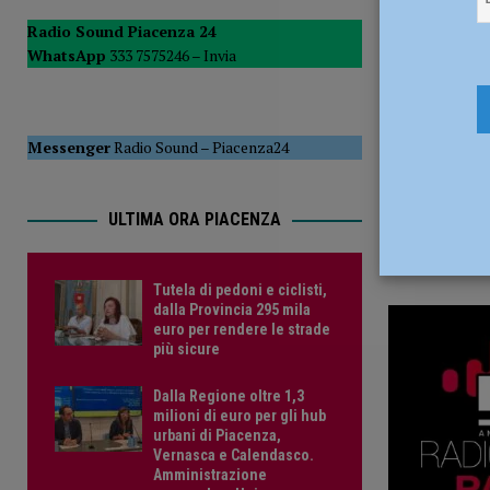
10 Giugno 
POLITICA
Radio Sound Piacenza 24
WhatsApp
333 7575246 –
Invia
[ 5 Agosto 2026 ]
Caldo estremo e asili nido, Tagliaferri (F
Messenger
Radio Sound
–
Piacenza24
ULTIMA ORA PIACENZA
Tutela di pedoni e ciclisti,
dalla Provincia 295 mila
euro per rendere le strade
più sicure
Dalla Regione oltre 1,3
milioni di euro per gli hub
urbani di Piacenza,
Vernasca e Calendasco.
Amministrazione