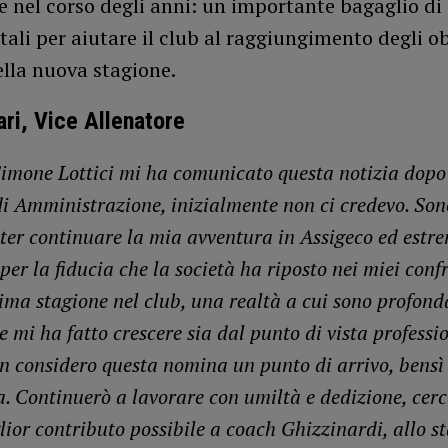
 nel corso degli anni: un importante bagaglio di
li per aiutare il club al raggiungimento degli ob
ella nuova stagione.
ari, Vice Allenatore
mone Lottici mi ha comunicato questa notizia dopo 
di Amministrazione, inizialmente non ci credevo. So
poter continuare la mia avventura in Assigeco ed est
per la fiducia che la società ha riposto nei miei confr
tima stagione nel club, una realtà a cui sono profon
e mi ha fatto crescere sia dal punto di vista professi
 considero questa nomina un punto di arrivo, bensì
a. Continuerò a lavorare con umiltà e dedizione, cer
lior contributo possibile a coach Ghizzinardi, allo st