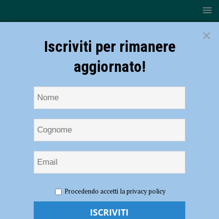
×
Iscriviti per rimanere
aggiornato!
HOME
NOTIZIE
SPORT
BASKET
Serie B –
Procedendo accetti la privacy policy
Nell’infrasettimanale a Mestre i Bees cercano compattezza per sfidare
la corazzata Gemini