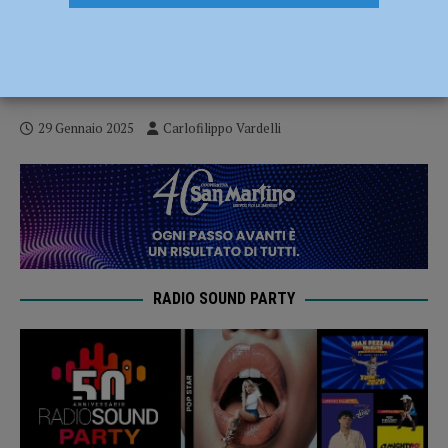
Serie B – Nell’infrasettimanale a Mestre i
Bees cercano compattezza per sfidare la
corazzata Gemini
29 Gennaio 2025
Carlofilippo Vardelli
RADIO SOUND PARTY