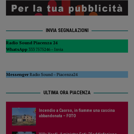
INVIA SEGNALAZIONI
Radio Sound Piacenza 24
WhatsApp
333 7575246 –
Invia
Messenger
Radio Sound
–
Piacenza24
ULTIMA ORA PIACENZA
Incendio a Caorso, in fiamme una cascina
abbandonata – FOTO