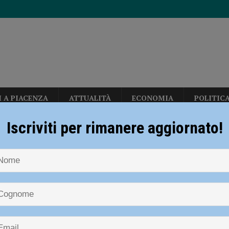
I A PIACENZA
ATTUALITÀ
ECONOMIA
POLITIC
diera bianca”, Piacenza rilancia la campagna nazionale di Anci e Presidenza
Iscriviti per rimanere aggiornato!
NOTIZIE
CRONACA PIACENZA
Adesca un 14enne sui social ma il
ia 295 mila euro per rendere le strade più sicure
ATTUALITÀ
i genitori, denunciato 50enne
per gli hub urbani di Piacenza, Vernasca e Calendasco. Amministrazione
un 14enne sui social ma il ragazz
TICA
aiuto ai genitori, denunciato 50en
i fondi per il Distretto di Ponente”
POLITICA
eti, due milioni di euro per rendere più sicura la stazione di Piacenza”