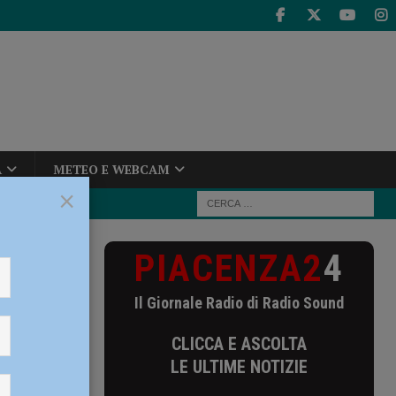
A
METEO E WEBCAM
×
PIACENZA2
4
 ragazzino
Il Giornale Radio di Radio Sound
ino
CLICCA E ASCOLTA
ne
LE ULTIME NOTIZIE