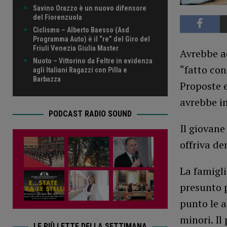
Savino Orazzo è un nuovo difensore
del Fiorenzuola
Ciclismo – Alberto Baesso (Asd
Programma Auto) è il “re” del Giro del
Friuli Venezia Giulia Master
Avrebbe ad
Nuoto – Vittorino da Feltre in evidenza
“fatto con
agli Italiani Ragazzi con Pilla e
Barbazza
Proposte e
avrebbe i
PODCAST RADIO SOUND
Il giovane
offriva de
La famiglia
presunto p
punto le 
minori. Il
LE PIÙ LETTE DELLA SETTIMANA