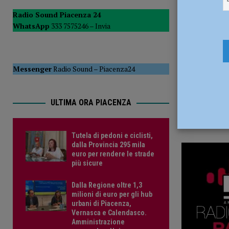
29 Gennaio
POLITICA
Radio Sound Piacenza 24
WhatsApp
333 7575246 –
Invia
[ 5 Agosto 2026 ]
Caldo estremo e asili nido, Tagliaferri (F
Messenger
Radio Sound
–
Piacenza24
ULTIMA ORA PIACENZA
Tutela di pedoni e ciclisti,
dalla Provincia 295 mila
euro per rendere le strade
più sicure
Dalla Regione oltre 1,3
milioni di euro per gli hub
urbani di Piacenza,
Vernasca e Calendasco.
Amministrazione