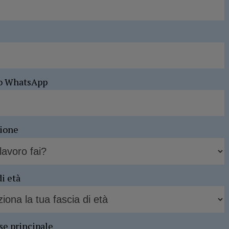
o WhatsApp
sione
di età
se principale