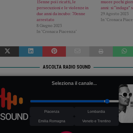
15enne poi i ricatti, le
muore pochi gior
persecuzioni e le violenze in
anni: si “indaga” 
due anni da incubo: 70enne
29 Agosto 2023
arrestato
In "Cronaca Piac
8 Giugno 2023
In "Cronaca Piacenza"
ASCOLTA RADIO SOUND
Seleziona il canale...
Piacenza
Lombardia
Emilia Romagna
Veneto e Trentino