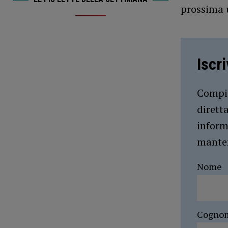
prossima 
Iscr
Compil
dirett
inform
manten
Nome
Cogno