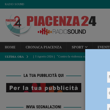
RADIO SOUND
HOME
CRONACA PIACENZA
SPORT
EVENT
[ 5 Agosto 2026 ]
“Contro la violenza sulle donne, mai ban
ULTIMA ORA
del Consiglio
POLITICA
HOME
[ 5 Agosto 2026 ]
Tutela di pedoni e ciclisti, dalla Provinc
LA TUA PUBBLICITÀ QUI
chiede aiuto a
[ 5 Agosto 2026 ]
Dalla Regione oltre 1,3 milioni di euro 
Adesca 
comunale e Unione Commercianti: “Soddisfatti”
POLI
chiede 
[ 5 Agosto 2026 ]
Autismo, Murelli (Lega): “No al taglio de
INVIA SEGNALAZIONI
[ 5 Agosto 2026 ]
Sicurezza, Pd: “Dalla Regione fatti concr