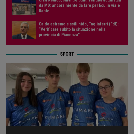
da MD: ancora niente da fare per Ecu in viale
Dante
Caldo estremo e asili nido, Tagliaferri (FdI):
“Verificare subito la situazione nella
provincia di Piacenza”
SPORT