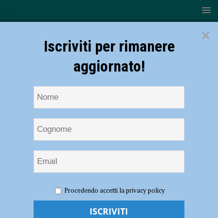
×
Iscriviti per rimanere
aggiornato!
HOME
NOTIZIE
Serie B1 – Per la Conad Alsenese punti
Procedendo accetti la privacy policy
salvezza in palio contro Garlasco
Serie B1 – Per la Conad Alsenese punti