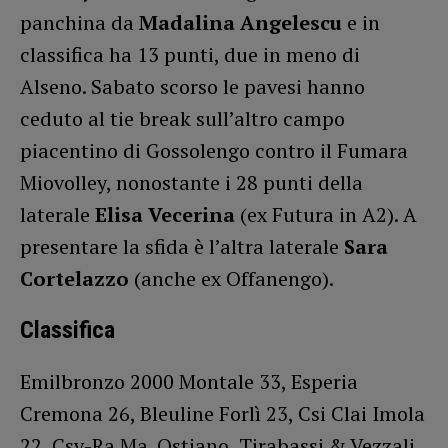
panchina da
Madalina Angelescu
e in
classifica ha 13 punti, due in meno di
Alseno. Sabato scorso le pavesi hanno
ceduto al tie break sull’altro campo
piacentino di Gossolengo contro il Fumara
Miovolley, nonostante i 28 punti della
laterale
Elisa Vecerina
(ex Futura in A2). A
presentare la sfida è l’altra laterale
Sara
Cortelazzo
(anche ex Offanengo).
Classifica
Emilbronzo 2000 Montale 33, Esperia
Cremona 26, Bleuline Forlì 23, Csi Clai Imola
22, Csv-Ra.Ma. Ostiano, Tirabassi & Vezzali