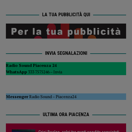
LA TUA PUBBLICITÀ QUI
INVIA SEGNALAZIONI
Radio Sound Piacenza 24
WhatsApp
333 7575246 –
Invia
Messenger
Radio Sound
–
Piacenza24
ULTIMA ORA PIACENZA
Crisi Realco, salvi tre punti vendita acquistati