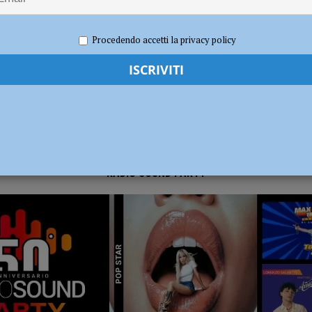
re 2023
Redazione FG
Attualità
ia 295 mila euro per rendere le strade più sicure
ATTUALITÀ
Procedendo accetti la privacy policy
RADIO SOUND PARTY