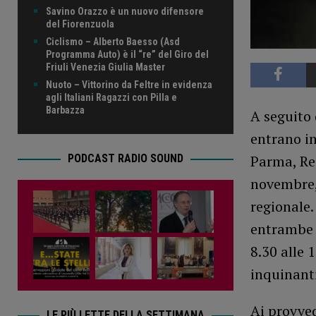
Savino Orazzo è un nuovo difensore
del Fiorenzuola
Ciclismo – Alberto Baesso (Asd
Programma Auto) è il “re” del Giro del
Friuli Venezia Giulia Master
Nuoto – Vittorino da Feltre in evidenza
agli Italiani Ragazzi con Pilla e
Barbazza
A seguito 
entrano in
Parma, Re
PODCAST RADIO SOUND
novembre, 
regionale.
entrambe l
8.30 alle 
inquinanti
Ai provved
LE PIÙ LETTE DELLA SETTIMANA