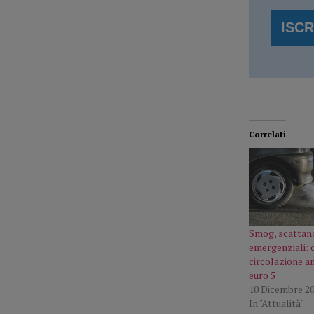
Correlati
Smog, scattano
emergenziali: d
circolazione an
euro 5
10 Dicembre 2
In "Attualità"