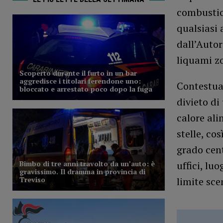
combustion
qualsiasi 
dall’Autor
liquami zo
Contestua
divieto di
calore ali
stelle, co
grado cen
uffici, luo
limite sce