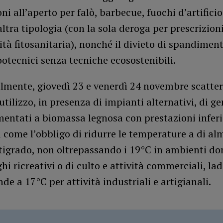
i all’aperto per falò, barbecue, fuochi d’artificio
altra tipologia (con la sola deroga per prescrizio
ità fitosanitaria), nonché il divieto di spandiment
otecnici senza tecniche ecosostenibili.
lmente, giovedì 23 e venerdì 24 novembre scatterà
 utilizzo, in presenza di impianti alternativi, di ge
mentati a biomassa legnosa con prestazioni inferio
sì come l’obbligo di ridurre le temperature a di a
tigrado, non oltrepassando i 19°C in ambienti do
ghi ricreativi o di culto e attività commerciali, lad
nde a 17°C per attività industriali e artigianali.