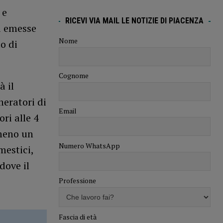
 e
RICEVI VIA MAIL LE NOTIZIE DI PIACENZA
ni emesse
Nome
o di
Cognome
 il
neratori di
Email
ri alle 4
lmeno un
Numero WhatsApp
mestici,
dove il
Professione
Fascia di età