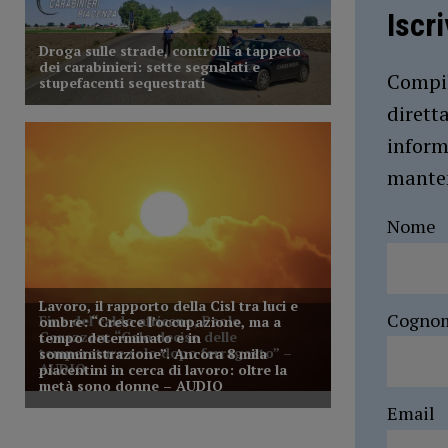
Iscr
Compil
dirett
inform
manten
Nome
Cogno
Email