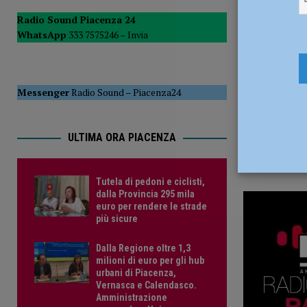
22 Novemb
del Consiglio
POLITICA
Radio Sound Piacenza 24
WhatsApp
333 7575246 –
Invia
[ 5 Agosto 2026 ]
Tutela di pedoni e ciclisti, dalla Provinc
Messenger
Radio Sound
–
Piacenza24
ULTIMA ORA PIACENZA
Tutela di pedoni e ciclisti,
dalla Provincia 295 mila
euro per rendere le strade
più sicure
Dalla Regione oltre 1,3
milioni di euro per gli hub
urbani di Piacenza,
Vernasca e Calendasco.
Amministrazione