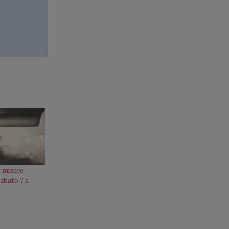
e misure
abato 7 a