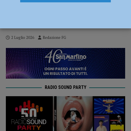
Sorpreso a vendere cocaina, spacciatore
24enne arrestato dalla polizia in viale
Dante
2 Luglio 2026
Redazione FG
RADIO SOUND PARTY