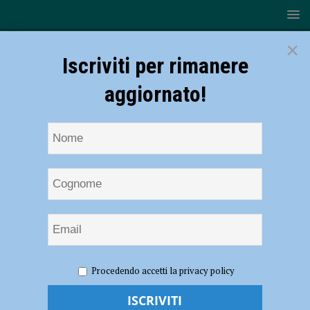
×
Iscriviti per rimanere
aggiornato!
HOME
NOTIZIE
CRONACA PIACENZA
Sorpreso a
Procedendo accetti la privacy policy
vendere cocaina, spacciatore 24enne arrestato dalla polizia in viale
Dante