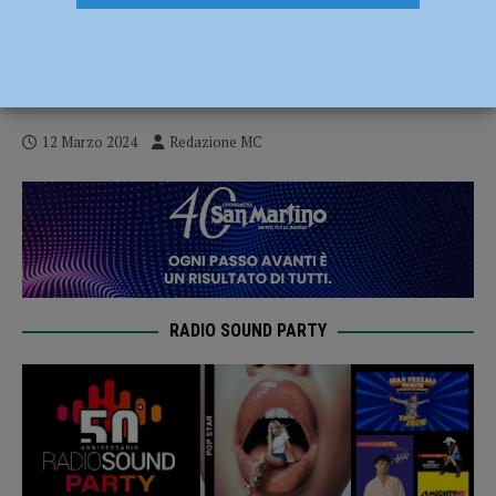
“Sport di tutti”, Paolo Via (Rugby Lyons):
“Progetto importante anche per
socializzare” – AUDIO
12 Marzo 2024
Redazione MC
RADIO SOUND PARTY