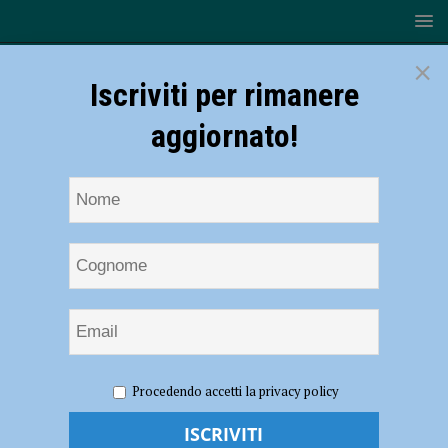
×
Iscriviti per rimanere
aggiornato!
HOME
NOTIZIE
ATTUALITÀ
“Sport di tutti”, Paolo
Procedendo accetti la privacy policy
Via (Rugby Lyons): “Progetto importante anche per socializzare” –
AUDIO