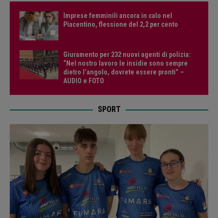
Imprese femminili ancora in calo nel
Piacentino, flessione del 2,2 per cento
Giuramento per 232 nuovi agenti di polizia:
“Nel nostro lavoro le insidie sono sempre
dietro l’angolo, dovrete essere pronti” –
AUDIO e FOTO
SPORT