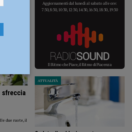
Aggiornamenti dal lunedì al sabato alle ore:
7:30, 8:30, 10:30, 12:30, 14:30, 16:30, 18:30, 19:30
Il Ritmo che Piace, il Ritmo di Piacenza
ATTUALITÀ
 sfreccia
le due ruote, il