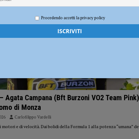
erby con Fiorenzuola e Nibbiano
CALCIO
ua potabile e si interviene con le autobotti. Iren: “Rispettare le ordinanze
Procedendo accetti la privacy policy
– Agata Campana (Bft Burzoni VO2 Team Pink)
romo di Monza
026
Carlofilippo Vardelli
 motori e di velocità. Dai bolidi della Formula 1 alla potenza “umana” del