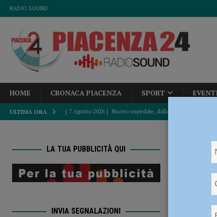
RADIO SOUND
HOME
CRONACA PIACENZA
SPORT
EVENT
[ 7 Agosto 2026 ]
Nuovo ospedale, dalla Regione 7,4 milioni
ULTIMA ORA
Carpaneto
ATTUALITÀ
HOME
A
[ 7 Agosto 2026 ]
Anche una delegazione piacentina a Rom
LA TUA PUBBLICITÀ QUI
energetica”
POLITICA
Agata C
[ 7 Agosto 2026 ]
Costa Chiappona, il sindaco Maserati: “U
CICLISMO
agito con trasparenza e nel rispetto delle leggi”
POLIT
INVIA SEGNALAZIONI
[ 6 Agosto 2026 ]
Bimbo di tre anni travolto da un’auto: è