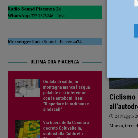
[ 6 Agosto 2026 ]
Piacenza calcio inserito nel Girone B: d
Radio Sound Piacenza 24
WhatsApp
333 7575246 –
Invia
[ 7 Agosto 2026 ]
Ondata di caldo, in montagna manca l’acq
sindacali”
ATTUALITÀ
Messenger
Radio Sound
–
Piacenza24
ULTIMA ORA PIACENZA
Ondata di caldo, in
montagna manca l’acqua
potabile e si interviene
Ciclismo 
con le autobotti. Iren:
“Rispettare le ordinanze
all’autod
sindacali”
24 Maggio 2
Via libera della Camera al
Monza, terra di
decreto ColtivaItalia,
soddisfatta Coldiretti: