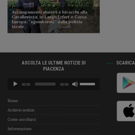
ASCOLTA LE ULTIME NOTIZIE DI
SCARICA 
PIACENZA
Audio
Usa
00:00
00:00
Player
i
tasti
freccia
Home
su/giù
Archivio notizie
per
aumentare
Come ascoltarci
o
Informazione
diminuire
il