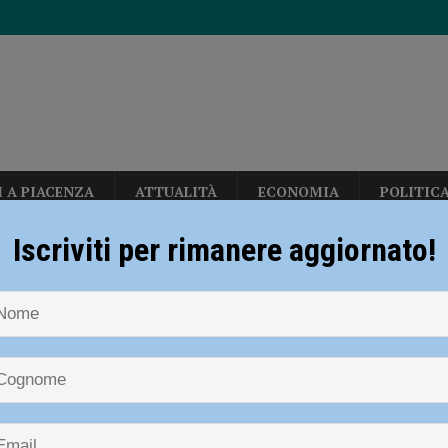
I A PIACENZA
ATTUALITÀ
ECONOMIA
POLITIC
 di euro per la viabilità. Interventi per 6 milioni anche a Cortemaggiore e
Iscriviti per rimanere aggiornato!
gata Campana
a per Futuro Nazionale con Vannacci: “Focus su immigrazione e crisi
ampana
n nuovo parere urbanistico certifica il corretto operato del Comune, sempre
ICA
 gravissimo. Il dramma in provincia di Treviso
CRONACA PIACENZA