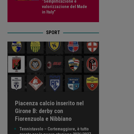
“Semplificazione e
valorizzazione del Made
in Italy”
SPORT
Piacenza calcio inserito nel
Girone B: derby con
Fiorenzuola e Nibbiano
Tennistavolo – Cortemaggiore, è tutto