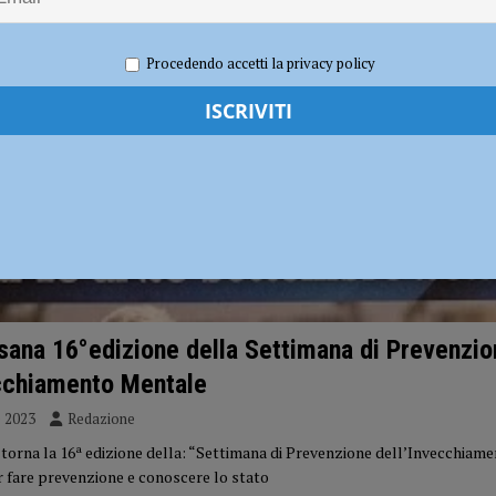
per gli hub urbani di Piacenza, Vernasca e Calendasco. Amministrazione
TICA
Procedendo accetti la privacy policy
i fondi per il Distretto di Ponente”
POLITICA
ana 16°edizione della Settimana di Prevenzio
ecchiamento Mentale
e 2023
Redazione
orna la 16ª edizione della: “Settimana di Prevenzione dell’Invecchiame
r fare prevenzione e conoscere lo stato