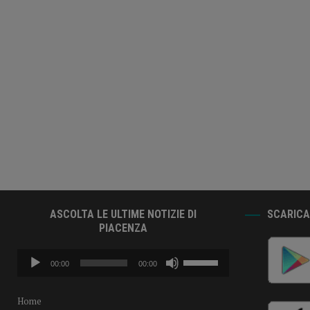
ASCOLTA LE ULTIME NOTIZIE DI
SCARICA 
PIACENZA
Audio
Usa
00:00
00:00
Player
i
tasti
freccia
Home