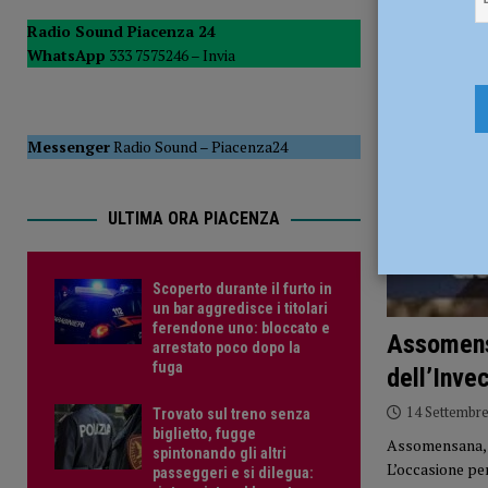
[ 5 Agosto 2026 ]
Dalla Regione oltre 1,3 milioni di euro 
Radio Sound Piacenza 24
WhatsApp
333 7575246 –
Invia
comunale e Unione Commercianti: “Soddisfatti”
POLI
[ 5 Agosto 2026 ]
Autismo, Murelli (Lega): “No al taglio de
Messenger
Radio Sound
–
Piacenza24
ULTIMA ORA PIACENZA
Scoperto durante il furto in
un bar aggredisce i titolari
ferendone uno: bloccato e
Assomens
arrestato poco dopo la
fuga
dell’Inv
14 Settembr
Trovato sul treno senza
biglietto, fugge
Assomensana, t
spintonando gli altri
L’occasione pe
passeggeri e si dilegua: