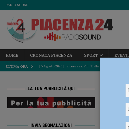
RADIO SOUND
HOME
CRONACA PIACENZA
SPORT
EVENT
[ 5 Agosto 2026 ]
Sicurezza, Pd: “Dalla Regione fatti concr
ULTIMA ORA
POLITICA
HOME
a
[ 6 Agosto 2026 ]
Scoperto durante il furto in un bar aggre
LA TUA PUBBLICITÀ QUI
CRONACA PIACENZA
assome
[ 6 Agosto 2026 ]
Trovato sul treno senza biglietto, fugge 
EVENTI A PI
CRONACA PIACENZA
INVIA SEGNALAZIONI
[ 5 Agosto 2026 ]
Tutela di pedoni e ciclisti, dalla Provinc