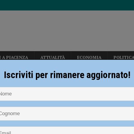
I A PIACENZA
ATTUALITÀ
ECONOMIA
POLITIC
eti, due milioni di euro per rendere più sicura la stazione di Piacenza”
Iscriviti per rimanere aggiornato!
ssomensana
disce i titolari ferendone uno: bloccato e arrestato poco dopo la fuga
nsana
spintonando gli altri passeggeri e si dilegua: rintracciato e bloccato poco dopo
ACENZA
ia 295 mila euro per rendere le strade più sicure
ATTUALITÀ