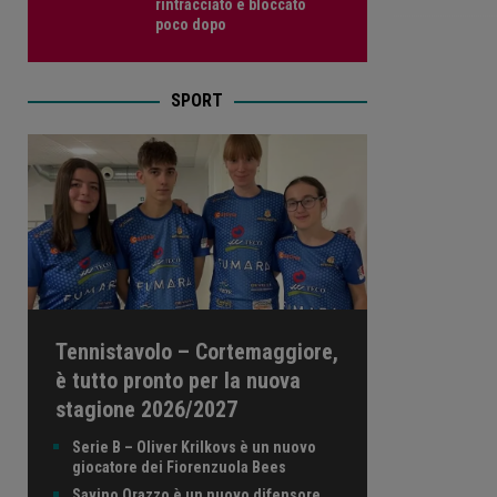
rintracciato e bloccato
poco dopo
SPORT
Tennistavolo – Cortemaggiore,
è tutto pronto per la nuova
stagione 2026/2027
Serie B – Oliver Krilkovs è un nuovo
giocatore dei Fiorenzuola Bees
Savino Orazzo è un nuovo difensore