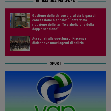
ULTIMA ORA PIACENZA
Gestione delle strisce blu, al via la gara di
concessione biennale: “Confermata
riduzione delle tariffe e abolizione della
doppia sanzione”
Assegnati alla questura di Piacenza
diciannove nuovi agenti di polizia
SPORT