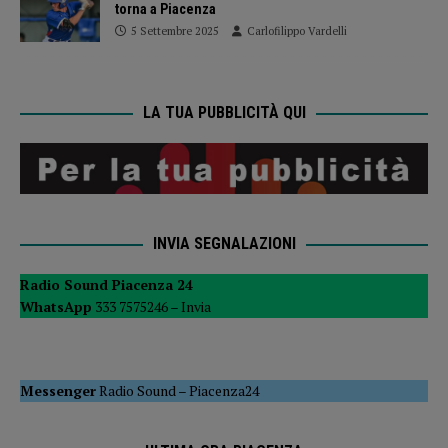
torna a Piacenza
5 Settembre 2025
Carlofilippo Vardelli
LA TUA PUBBLICITÀ QUI
INVIA SEGNALAZIONI
Radio Sound Piacenza 24
WhatsApp
333 7575246 –
Invia
Messenger
Radio Sound
–
Piacenza24