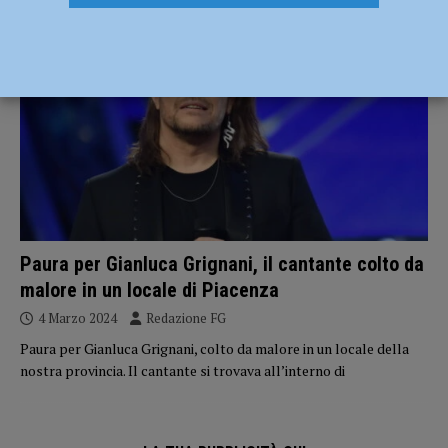
CRONACA PIACENZA
Paura per Gianluca Grignani, il cantante colto da
malore in un locale di Piacenza
4 Marzo 2024
Redazione FG
Paura per Gianluca Grignani, colto da malore in un locale della
nostra provincia. Il cantante si trovava all’interno di