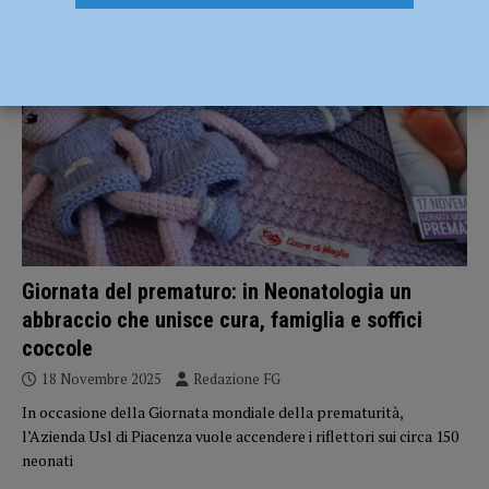
ATTUALITÀ
Giornata del prematuro: in Neonatologia un
abbraccio che unisce cura, famiglia e soffici
coccole
18 Novembre 2025
Redazione FG
In occasione della Giornata mondiale della prematurità,
l’Azienda Usl di Piacenza vuole accendere i riflettori sui circa 150
neonati