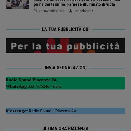
prima del termine. Farnese illuminato di viola
17 Novembre 2021
Redazione FG
LA TUA PUBBLICITÀ QUI
INVIA SEGNALAZIONI
Radio Sound Piacenza 24
WhatsApp
333 7575246 –
Invia
Messenger
Radio Sound
–
Piacenza24
ULTIMA ORA PIACENZA