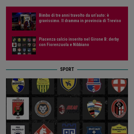
Bimbo di tre anni travolto da un’auto: è
gravissimo. Il dramma in provincia di Treviso
Piacenza calcio inserito nel Girone B: derby
con Fiorenzuola e Nibbiano
SPORT