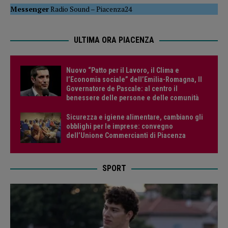
Messenger
Radio Sound
–
Piacenza24
ULTIMA ORA PIACENZA
Nuovo “Patto per il Lavoro, il Clima e
l’Economia sociale” dell’Emilia-Romagna, Il
Governatore de Pascale: al centro il
benessere delle persone e delle comunità
Sicurezza e igiene alimentare, cambiano gli
obblighi per le imprese: convegno
dell’Unione Commercianti di Piacenza
SPORT