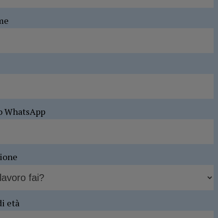
me
o WhatsApp
sione
di età