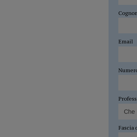
Cogno
Email
Numer
Profes
Fascia 