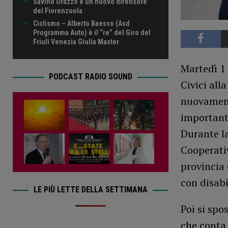
Savino Orazzo è un nuovo difensore
del Fiorenzuola
Ciclismo – Alberto Baesso (Asd
Programma Auto) è il “re” del Giro del
Friuli Venezia Giulia Master
Martedì 1 
PODCAST RADIO SOUND
Civici all
nuovament
importanti
Durante la
Cooperativ
provincia 
con disabi
LE PIÙ LETTE DELLA SETTIMANA
Poi si spo
che conta 