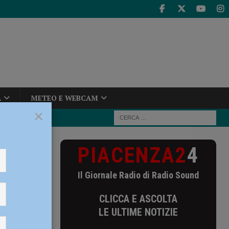
A
METEO E WEBCAM
×
PIACENZA2
4
andidato Pd
Il Giornale Radio di Radio Sound
e,
CLICCA E ASCOLTA
ali
LE ULTIME NOTIZIE