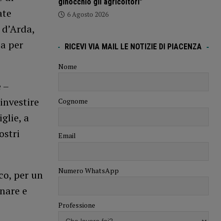
ginocchio gli agricoltori”
ate
6 Agosto 2026
 d’Arda,
ca per
RICEVI VIA MAIL LE NOTIZIE DI PIACENZA
Nome
 –
 investire
Cognome
glie, a
ostri
Email
Numero WhatsApp
co, per un
nare e
Professione