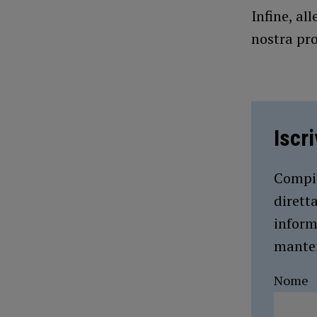
Infine, al
nostra pro
Iscr
Compil
dirett
inform
manten
Nome