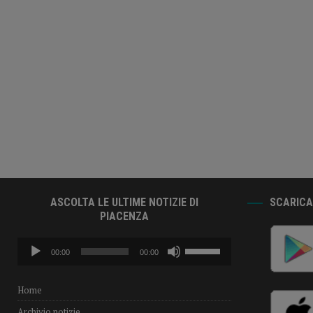
ASCOLTA LE ULTIME NOTIZIE DI
SCARICA 
PIACENZA
Audio
Usa
00:00
00:00
Player
i
tasti
freccia
Home
su/giù
Archivio notizie