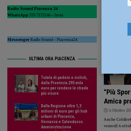
POLITICA
Radio Sound Piacenza 24
WhatsApp
333 7575246 –
Invia
[ 5 Agosto 2026 ]
Caldo estremo e asili nido, Tagliaferri (F
Messenger
Radio Sound
–
Piacenza24
ULTIMA ORA PIACENZA
Tutela di pedoni e ciclisti,
dalla Provincia 295 mila
euro per rendere le strade
“Più Spor
più sicure
Amica pro
Dalla Regione oltre 1,3
6 Ottobre 20
milioni di euro per gli hub
urbani di Piacenza,
Anche Coldirett
Vernasca e Calendasco.
venerdì 6 ottob
Amministrazione