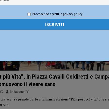
dI): “Verificare subito la situazione nella provincia di Piacenza”
POLITICA
Procedendo accetti la privacy policy
t più Vita”, in Piazza Cavalli Coldiretti e Cam
muovono il vivere sano
23
Redazione FG
i Piacenza prende parte alla manifestazione “Più sport più vita” che si 
re, in