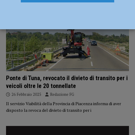
ATTUALITÀ
Ponte di Tuna, revocato il divieto di transito per i
veicoli oltre le 20 tonnellate
26 Febbraio 2025
Redazione FG
Il servizio Viabilità della Provincia di Piacenza informa di aver
disposto la revoca del divieto di transito per i