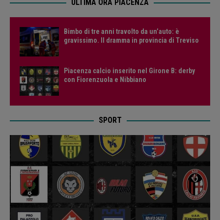
ULTIMA ORA PIACENZA
Bimbo di tre anni travolto da un’auto: è
gravissimo. Il dramma in provincia di Treviso
Piacenza calcio inserito nel Girone B: derby
con Fiorenzuola e Nibbiano
SPORT