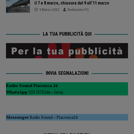
il 7 e 8 marzo, chiusura dal 9 all’11 marzo
3 Marzo 2022
Redazione FG
LA TUA PUBBLICITÀ QUI
INVIA SEGNALAZIONI
Radio Sound Piacenza 24
WhatsApp
333 7575246 –
Invia
Messenger
Radio Sound
–
Piacenza24