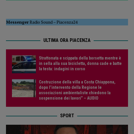
Messenger
Radio Sound
–
Piacenza24
ULTIMA ORA PIACENZA
Strattonata e scippata della borsetta mentre è
in sella alla sua bicicletta, donna cade e batte
la testa: indagini in corso
Costruzione della villa a Costa Chiappona,
dopo l’intervento della Regione le
associazioni ambientaliste chiedono la
sospensione dei lavori” – AUDIO
SPORT