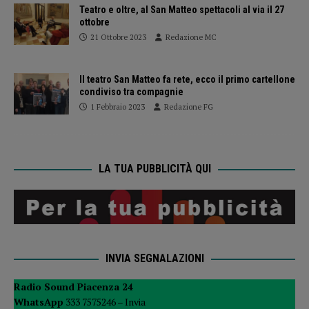
Teatro e oltre, al San Matteo spettacoli al via il 27
ottobre
21 Ottobre 2023
Redazione MC
Il teatro San Matteo fa rete, ecco il primo cartellone
condiviso tra compagnie
1 Febbraio 2023
Redazione FG
LA TUA PUBBLICITÀ QUI
INVIA SEGNALAZIONI
Radio Sound Piacenza 24
WhatsApp
333 7575246 –
Invia