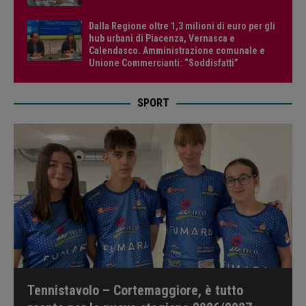
Dalla Regione oltre 1,3 milioni di euro per gli
hub urbani di Piacenza, Vernasca e
Calendasco. Amministrazione comunale e
Unione Commercianti: “Soddisfatti”
SPORT
Tennistavolo – Cortemaggiore, è tutto