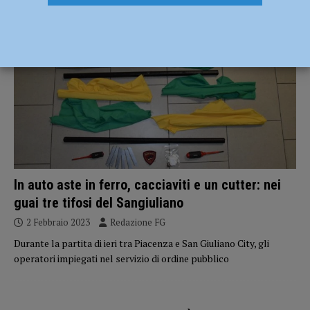
CRONACA PIACENZA
In auto aste in ferro, cacciaviti e un cutter: nei
guai tre tifosi del Sangiuliano
2 Febbraio 2023
Redazione FG
Durante la partita di ieri tra Piacenza e San Giuliano City, gli
operatori impiegati nel servizio di ordine pubblico