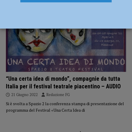
ATTUALITÀ
“Una certa idea di mondo”, compagnie da tutta
Italia per il festival teatrale piacentino – AUDIO
21 Giugno 2022
Redazione FG
Si è svolta a Spazio 2 la conferenza stampa di presentazione del
programma del Festival «Una Certa Idea di