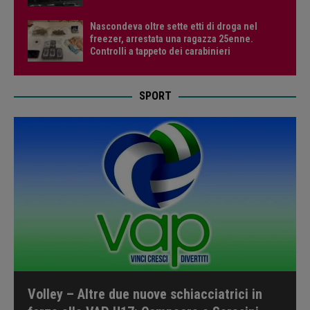
Nascondeva oltre sette etti di droga nel
freezer, arrestata una ragazza 25enne.
Controlli a tappeto dei carabinieri
SPORT
Volley – Altre due nuove schiacciatrici in