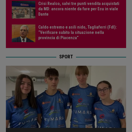
Crisi Realco, salvi tre punti vendita acquistati
da MD: ancora niente da fare per Ecu in viale
Dante
Caldo estremo e asili nido, Tagliaferri (FdI):
“Verificare subito la situazione nella
provincia di Piacenza”
SPORT