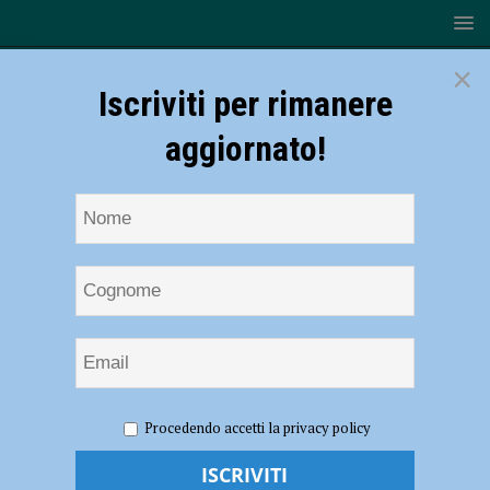
×
Iscriviti per rimanere
aggiornato!
HOME
NOTIZIE
CRONACA PIACENZA
Procedendo accetti la privacy policy
Tamponamento tra sei auto, tangenziale paralizzata a Montale
Tamponamento tra sei auto, tangenziale