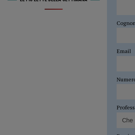
Cogno
Email
Numer
Profes