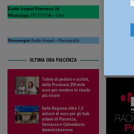
POLITICA
Radio Sound Piacenza 24
WhatsApp
333 7575246 –
Invia
[ 5 Agosto 2026 ]
Caldo estremo e asili nido, Tagliaferri (F
Messenger
Radio Sound
–
Piacenza24
ULTIMA ORA PIACENZA
Tutela di pedoni e ciclisti,
dalla Provincia 295 mila
euro per rendere le strade
più sicure
Dalla Regione oltre 1,3
milioni di euro per gli hub
urbani di Piacenza,
Vernasca e Calendasco.
Amministrazione