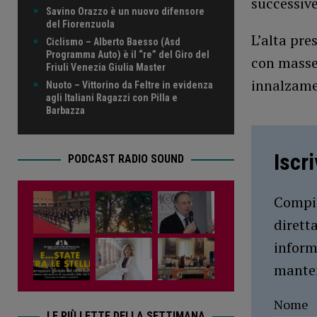
successive
Savino Orazzo è un nuovo difensore
del Fiorenzuola
L’alta pre
Ciclismo – Alberto Baesso (Asd
Programma Auto) è il “re” del Giro del
con masse
Friuli Venezia Giulia Master
innalzame
Nuoto – Vittorino da Feltre in evidenza
agli Italiani Ragazzi con Pilla e
Barbazza
Iscr
PODCAST RADIO SOUND
Compil
dirett
inform
manten
Nome
LE PIÙ LETTE DELLA SETTIMANA