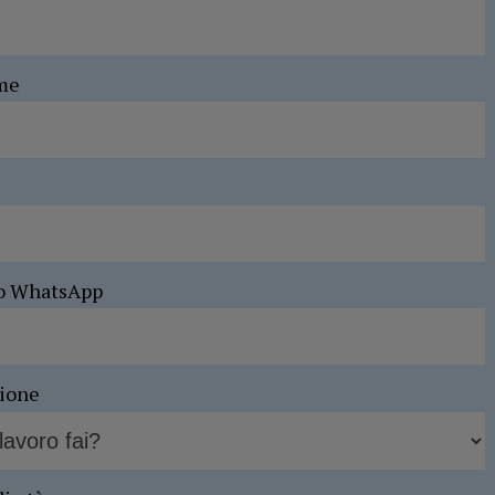
me
o WhatsApp
sione