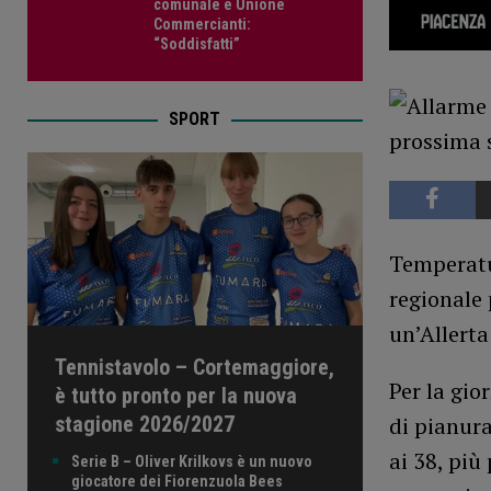
comunale e Unione
Commercianti:
“Soddisfatti”
SPORT
Temperatur
regionale 
un’Allerta
Tennistavolo – Cortemaggiore,
Per la gio
è tutto pronto per la nuova
stagione 2026/2027
di pianura
ai 38, più
Serie B – Oliver Krilkovs è un nuovo
giocatore dei Fiorenzuola Bees