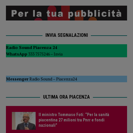
INVIA SEGNALAZIONI
Radio Sound Piacenza 24
WhatsApp
333 7575246 –
Invia
Messenger
Radio Sound
–
Piacenza24
ULTIMA ORA PIACENZA
Il ministro Tommaso Foti: “Per la sanità
piacentina 27 milioni tra Pnrr e fondi
nazionali”