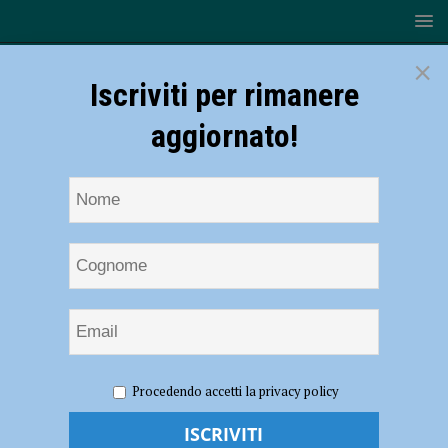
×
Iscriviti per rimanere
aggiornato!
HOME
NOTIZIE
ATTUALITÀ
Temporali in
Procedendo accetti la privacy policy
montagna, Rebecchi di Anpas: “Nelle escursioni spesso si
sottovalutano i rischi, bisogna affidarsi sempre al meteo” – AUDIO