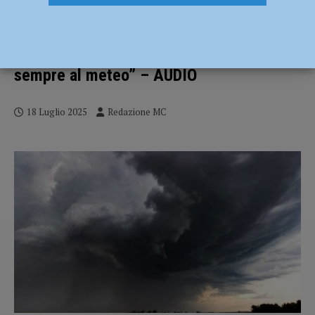
Temporali in montagna, Rebecchi di
Anpas: “Nelle escursioni spesso si
sottovalutano i rischi, bisogna affidarsi
sempre al meteo” – AUDIO
18 Luglio 2025
Redazione MC