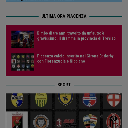
ULTIMA ORA PIACENZA
Bimbo di tre anni travolto da un’auto: è
gravissimo. Il dramma in provincia di Treviso
Piacenza calcio inserito nel Girone B: derby
con Fiorenzuola e Nibbiano
SPORT