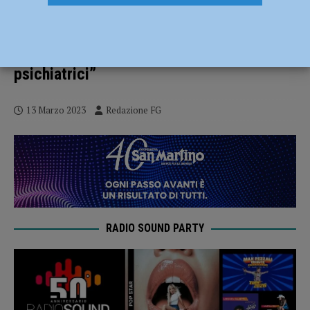
Tenta di togliersi la vita in carcere,
salvato da un agente. Il sindacato:
“Complessa gestione dei detenuti
psichiatrici”
13 Marzo 2023
Redazione FG
RADIO SOUND PARTY