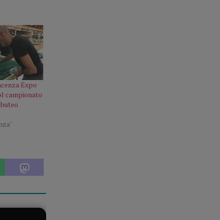
iacenza Expo
l campionato
bbuteo
enza"