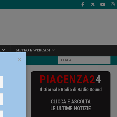
A
METEO E WEBCAM
×
PIACENZA2
4
iacenza l’8
Il Giornale Radio di Radio Sound
l’8
CLICCA E ASCOLTA
LE ULTIME NOTIZIE