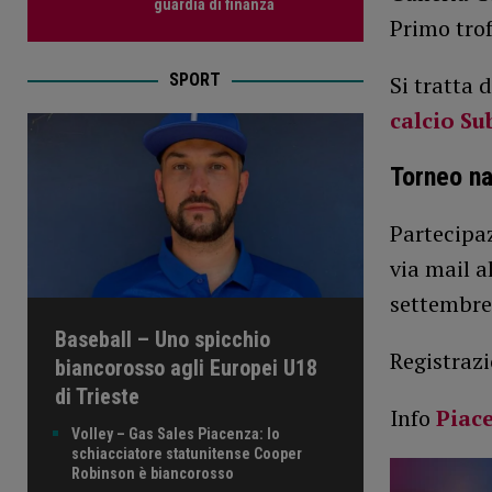
guardia di finanza
Primo trof
SPORT
Si tratta 
calcio S
Torneo na
Partecipaz
via mail a
settembre
Baseball – Uno spicchio
Registrazi
biancorosso agli Europei U18
di Trieste
Info
Piac
Volley – Gas Sales Piacenza: lo
schiacciatore statunitense Cooper
Robinson è biancorosso