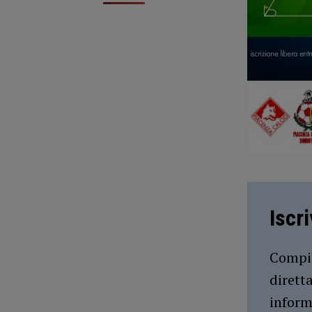
Iscr
Compil
dirett
inform