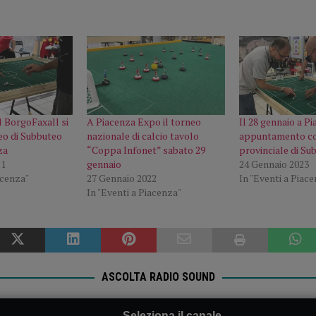
l BorgoFaxall si
A Piacenza Expo il torneo
Il 28 gennaio a P
feo di Subbuteo
nazionale di calcio tavolo
appuntamento co
za
“Coppa Infonet” sabato 29
provinciale di Su
21
gennaio
24 Gennaio 2023
acenza"
27 Gennaio 2022
In "Eventi a Piac
In "Eventi a Piacenza"
ASCOLTA RADIO SOUND
Seleziona il canale...