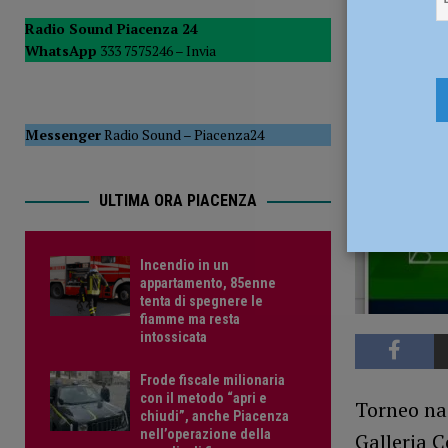
4 Settembr
spacciatore arrestato
CRONACA PIACENZA
Radio Sound Piacenza 24
WhatsApp
333 7575246 –
Invia
Messenger
Radio Sound
–
Piacenza24
ULTIMA ORA PIACENZA
Incendio in un
appartamento, 85enne
tenta di spegnere le
fiamme ma resta
intossicata
Frode fiscale milionaria
con il metodo “apri e
Torneo na
chiudi”, anche Piacenza
nell’operazione della
Galleria C