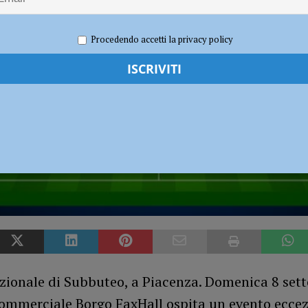
e 2019
Redazione MC
Eventi a Piacenza
Procedendo accetti la privacy policy
zionale di Subbuteo, a Piacenza. Domenica 8 set
ommerciale Borgo FaxHall ospita un evento eccezi