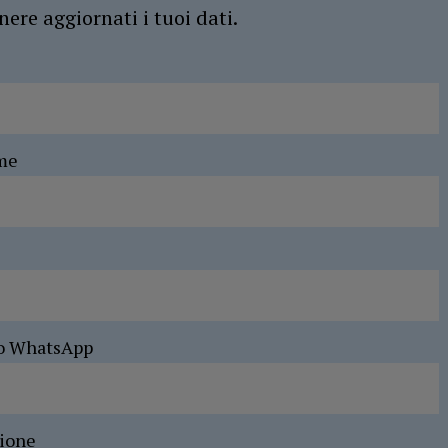
ere aggiornati i tuoi dati.
me
o WhatsApp
sione