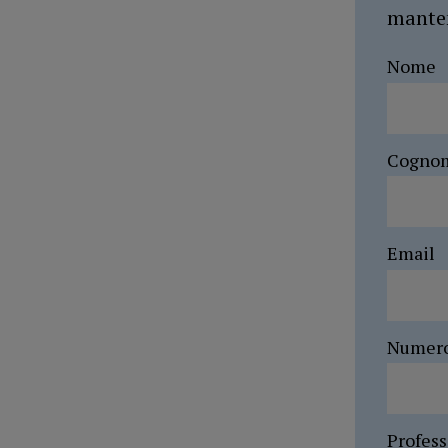
manten
Nome
Cogno
Email
Numer
Profes