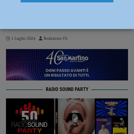
Tour de France a Piacenza, una giornata
storica per la nostra città – IL RACCONTO
FOTOGRAFICO
1 Luglio 2024
Redazione FG
RADIO SOUND PARTY