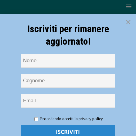
×
Iscriviti per rimanere
aggiornato!
HOME
NOTIZIE
ATTUALITÀ
Tour de France a
Procedendo accetti la privacy policy
Piacenza, una giornata storica per la nostra città – IL RACCONTO
FOTOGRAFICO