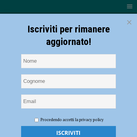
×
Iscriviti per rimanere
aggiornato!
HOME
NOTIZIE
Triathlon – Demicheli riporta a Piacenza il
Procedendo accetti la privacy policy
titolo italiano dei vigili del fuoco
Triathlon – Demicheli riporta a Piacenza il