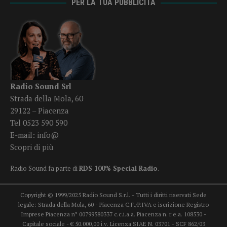
PER LA TUA PUBBLICITÀ
Radio Sound Srl
Strada della Mola, 60
29122 – Piacenza
Tel 0523 590 590
E-mail:
info@
Scopri di più
Radio Sound fa parte di
RDS 100% Special Radio
.
Copyright © 1999/2025 Radio Sound S.r.l. - Tutti i diritti riservati Sede
legale: Strada della Mola, 60 - Piacenza C.F./P.IVA e iscrizione Registro
Imprese Piacenza n° 00799580337 c.c.i.a.a. Piacenza n. r.e.a. 108530 -
Capitale sociale - € 50.000,00 i.v. Licenza SIAE N. 03701 - SCF 862/03