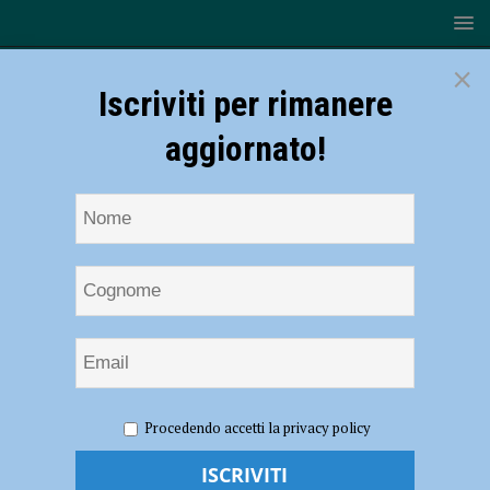
×
Iscriviti per rimanere
aggiornato!
HOME
NOTIZIE
CRONACA PIACENZA
Ubriaco
Procedendo accetti la privacy policy
scatena il caos in un centro scommesse, intervengono i carabinieri: nei
guai un 41enne nordafricano, era anche irregolare