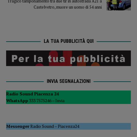
Tragico tamponamento tra due tir in autostrada A21 a
Castelvetro, muore un uomo di 54 anni
LA TUA PUBBLICITÀ QUI
INVIA SEGNALAZIONI
Radio Sound Piacenza 24
WhatsApp
333 7575246 –
Invia
Messenger
Radio Sound
–
Piacenza24