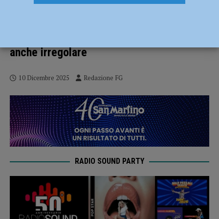
Ubriaco scatena il caos in un centro
scommesse, intervengono i carabinieri:
nei guai un 41enne nordafricano, era
anche irregolare
10 Dicembre 2025
Redazione FG
RADIO SOUND PARTY