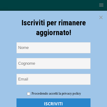
×
Iscriviti per rimanere
aggiornato!
HOME
NOTIZIE
EVENTI A PIACENZA
Un Ponte per
Procedendo accetti la privacy policy
le Donne, a Ponte dell’Olio il 1 dicembre.
Un Ponte per le Donne, a Ponte dell’Olio il