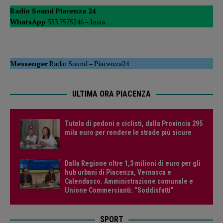
Radio Sound Piacenza 24
WhatsApp
333 7575246 –
Invia
Messenger
Radio Sound
–
Piacenza24
ULTIMA ORA PIACENZA
Tutela di pedoni e ciclisti, dalla Provincia 295
mila euro per rendere le strade più sicure
Dalla Regione oltre 1,3 milioni di euro per gli
hub urbani di Piacenza, Vernasca e
Calendasco. Amministrazione comunale e
Unione Commercianti: “Soddisfatti”
SPORT