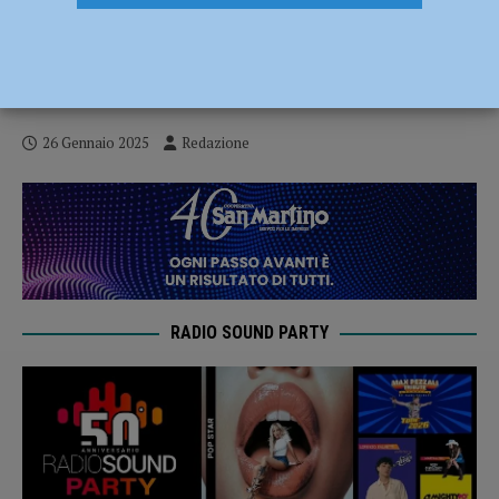
Vernasca Silver Flag 2025 sarà illustrata
da Alessandro Seggio sua l’opera
vincitrice del concorso di pittura CPAE
26 Gennaio 2025
Redazione
RADIO SOUND PARTY