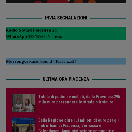
INVIA SEGNALAZIONI
Radio Sound Piacenza 24
WhatsApp
333 7575246 –
Invia
Messenger
Radio Sound
–
Piacenza24
ULTIMA ORA PIACENZA
Tutela di pedoni e ciclisti, dalla Provincia 295
mila euro per rendere le strade più sicure
Dalla Regione oltre 1,3 milioni di euro per gli
hub urbani di Piacenza, Vernasca e
Calendasco. Amministrazione comunale e