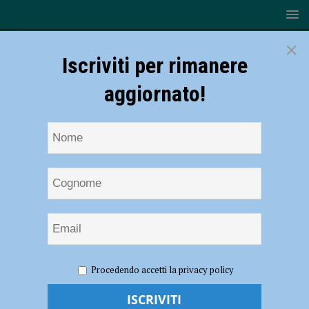
×
Iscriviti per rimanere
aggiornato!
HOME
NOTIZIE
ATTUALITÀ
Vernasca Silver Flag
Procedendo accetti la privacy policy
2025 sarà illustrata da Alessandro Seggio sua l’opera vincitrice del
concorso di pittura CPAE