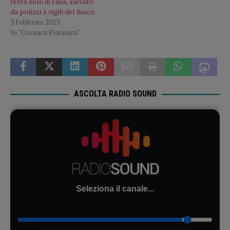
resta solo in casa, salvato
da polizia e vigili del fuoco
3 Febbraio 2023
In "Cronaca Piacenza"
ASCOLTA RADIO SOUND
Seleziona il canale...