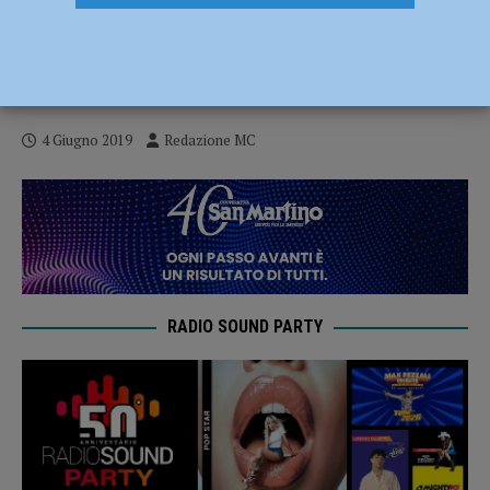
Vigili del Fuoco salvano gattino finito in
un pozzo profondo a Campasso di
Gossolengo
4 Giugno 2019
Redazione MC
RADIO SOUND PARTY