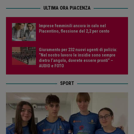
ULTIMA ORA PIACENZA
Imprese femminili ancora in calo nel
Piacentino, flessione del 2,2 per cento
Giuramento per 232 nuovi agenti di polizia:
“Nel nostro lavoro le insidie sono sempre
dietro l’angolo, dovrete essere pronti” –
AUDIO e FOTO
SPORT