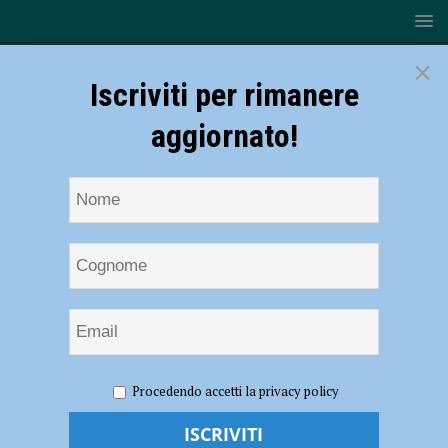
×
Iscriviti per rimanere
aggiornato!
HOME
NOTIZIE
CRONACA PIACENZA
Vigili del
Procedendo accetti la privacy policy
Fuoco salvano gattino finito in un pozzo profondo a Campasso di
Gossolengo