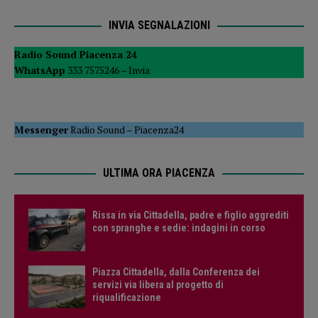
INVIA SEGNALAZIONI
Radio Sound Piacenza 24
WhatsApp
333 7575246 –
Invia
Messenger
Radio Sound
–
Piacenza24
ULTIMA ORA PIACENZA
Rissa in via Cittadella, padre e figlio aggrediti
con spranghe e sedie: indagini in corso
Piazza Cittadella, dalla Conferenza dei
servizi via libera al progetto di
riqualificazione