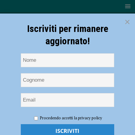
×
Iscriviti per rimanere
aggiornato!
HOME
NOTIZIE
Volley – Gas Sales Piacenza, l’Under 19
Procedendo accetti la privacy policy
seconda al Trofeo Nannini 2024
Volley – Gas Sales Piacenza, l’Under 19