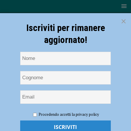
×
Iscriviti per rimanere
aggiornato!
HOME
NOTIZIE
Volley, Serie B – La Canottieri Ongina
Procedendo accetti la privacy policy
parte bene poi cede alla distanza a Modena Volley (1-3)
Volley, Serie B – La Canottieri Ongina