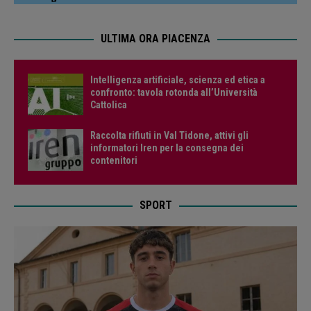
ULTIMA ORA PIACENZA
Intelligenza artificiale, scienza ed etica a
confronto: tavola rotonda all’Università
Cattolica
Raccolta rifiuti in Val Tidone, attivi gli
informatori Iren per la consegna dei
contenitori
SPORT