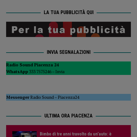
LA TUA PUBBLICITÀ QUI
INVIA SEGNALAZIONI
Radio Sound Piacenza 24
WhatsApp
333 7575246 –
Invia
Messenger
Radio Sound
–
Piacenza24
ULTIMA ORA PIACENZA
Bimbo di tre anni travolto da un’auto: è