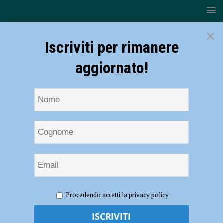
×
Iscriviti per rimanere
aggiornato!
HOME
NOTIZIE
Volley, Serie B2 – Diavoli Rosa a San
Procedendo accetti la privacy policy
Nicolò per l’esordio della VAP: si apre la stagione in campionato –
AUDIO