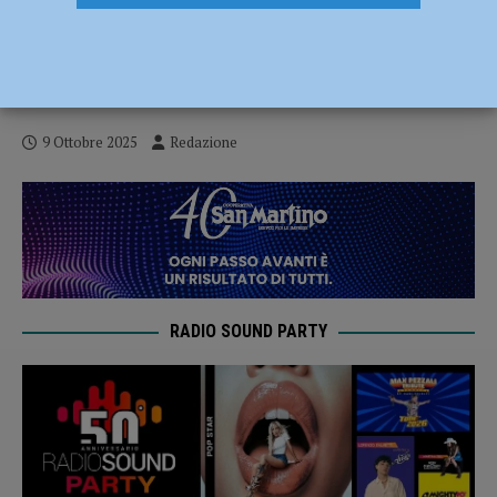
Volley, Serie B2 – Diavoli Rosa a San
Nicolò per l’esordio della VAP: si apre la
stagione in campionato – AUDIO
9 Ottobre 2025
Redazione
RADIO SOUND PARTY