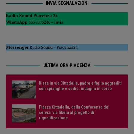
INVIA SEGNALAZIONI
Radio Sound Piacenza 24
WhatsApp
333 7575246 –
Invia
Messenger
Radio Sound
–
Piacenza24
ULTIMA ORA PIACENZA
Rissa in via Cittadella, padre e figlio aggrediti
con spranghe e sedie: indagini in corso
Piazza Cittadella, dalla Conferenza dei
servizi via libera al progetto di
riqualificazione