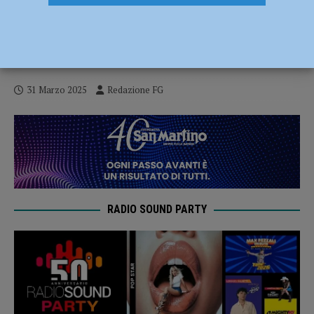
Nella palazzina abbandonata 122 biglietti
del bus rubati e materiale per
confezionare droga, denunciato
31 Marzo 2025
Redazione FG
RADIO SOUND PARTY