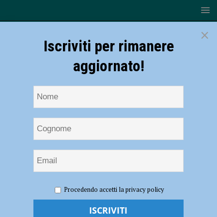
×
Iscriviti per rimanere
aggiornato!
HOME
NOTIZIE
CRONACA PIACENZA
Nella
Procedendo accetti la privacy policy
palazzina abbandonata 122 biglietti del bus rubati e materiale per
confezionare droga, denunciato