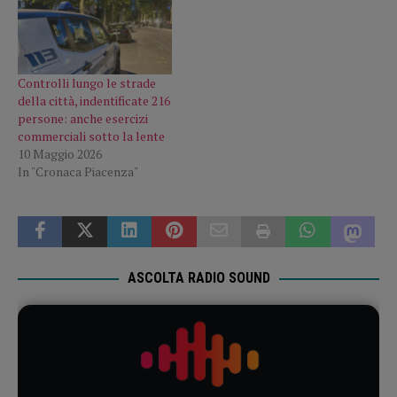
Controlli lungo le strade
della città, indentificate 216
persone: anche esercizi
commerciali sotto la lente
10 Maggio 2026
In "Cronaca Piacenza"
ASCOLTA RADIO SOUND