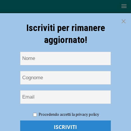
×
Iscriviti per rimanere
aggiornato!
HOME
NOTIZIE
ATTUALITÀ
A Palazzo Farnese
Procedendo accetti la privacy policy
800 visitatori nella prima domenica di marzo
A Palazzo Farnese 800 visitatori nella