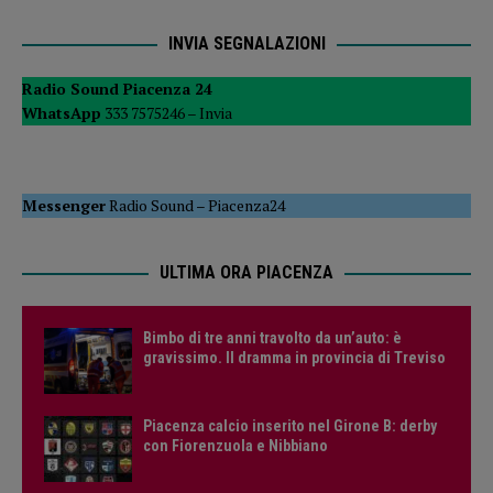
INVIA SEGNALAZIONI
Radio Sound Piacenza 24
WhatsApp
333 7575246 –
Invia
Messenger
Radio Sound
–
Piacenza24
ULTIMA ORA PIACENZA
Bimbo di tre anni travolto da un’auto: è
gravissimo. Il dramma in provincia di Treviso
Piacenza calcio inserito nel Girone B: derby
con Fiorenzuola e Nibbiano