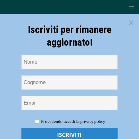
×
Iscriviti per rimanere
aggiornato!
HOME
NOTIZIE
EVENTI A PIACENZA
A Palazzo
Procedendo accetti la privacy policy
Farnese il 29 gennaio “Il mio Dante” con Salvatore Dattilo
A Palazzo Farnese il 29 gennaio “Il mio