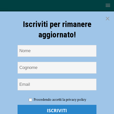
×
Iscriviti per rimanere
aggiornato!
HOME
NOTIZIE
ATTUALITÀ
Appello degli
Procedendo accetti la privacy policy
infermieri: “Fermare le attività ancora per qualche giorno o saremo noi
a fermarci”