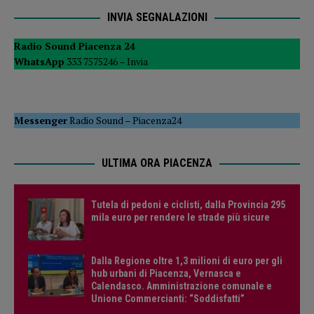
INVIA SEGNALAZIONI
Radio Sound Piacenza 24
WhatsApp
333 7575246 –
Invia
Messenger
Radio Sound
–
Piacenza24
ULTIMA ORA PIACENZA
Tutela di pedoni e ciclisti, dalla Provincia 295
mila euro per rendere le strade più sicure
Dalla Regione oltre 1,3 milioni di euro per gli
hub urbani di Piacenza, Vernasca e
Calendasco. Amministrazione comunale e
Unione Commercianti: “Soddisfatti”