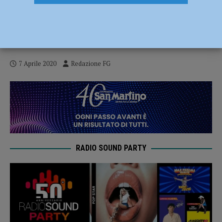
Appello degli infermieri: “Fermare le
attività ancora per qualche giorno o
saremo noi a fermarci”
7 Aprile 2020
Redazione FG
RADIO SOUND PARTY