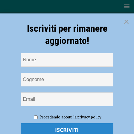
×
Iscriviti per rimanere
aggiornato!
HOME
NOTIZIE
SPORT
BASKET
Assigeco
Procedendo accetti la privacy policy
Piacenza, confermato Lorenzo Molinaro per la prossima stagione
Assigeco Piacenza, confermato Lorenzo