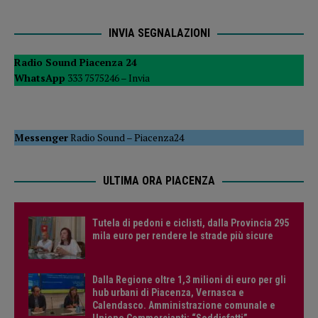
INVIA SEGNALAZIONI
Radio Sound Piacenza 24
WhatsApp
333 7575246 –
Invia
Messenger
Radio Sound
–
Piacenza24
ULTIMA ORA PIACENZA
Tutela di pedoni e ciclisti, dalla Provincia 295
mila euro per rendere le strade più sicure
Dalla Regione oltre 1,3 milioni di euro per gli
hub urbani di Piacenza, Vernasca e
Calendasco. Amministrazione comunale e