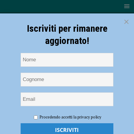
×
Iscriviti per rimanere
aggiornato!
HOME
NOTIZIE
SPORT
ATLETICA
Atletica –
Procedendo accetti la privacy policy
Piacenza brilla al “Meeting Città di Piacenza”: festa di sport,
volontariato e grandi prestazioni