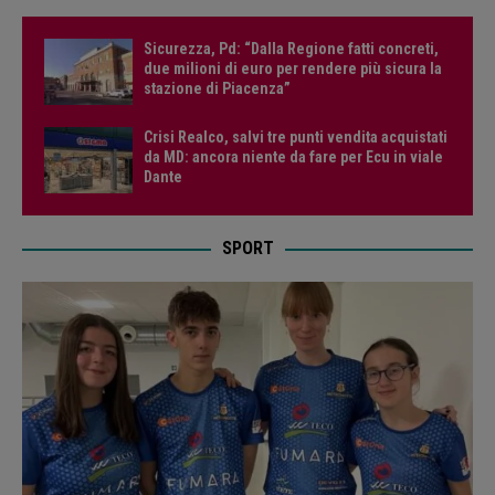
Sicurezza, Pd: “Dalla Regione fatti concreti,
due milioni di euro per rendere più sicura la
stazione di Piacenza”
Crisi Realco, salvi tre punti vendita acquistati
da MD: ancora niente da fare per Ecu in viale
Dante
SPORT