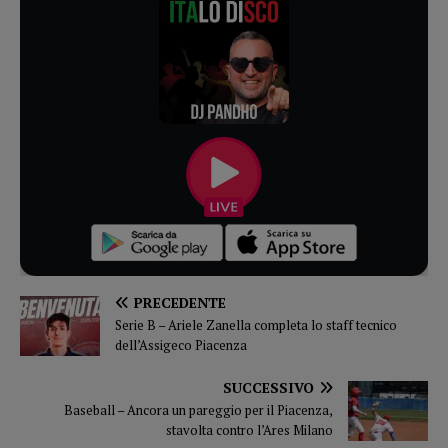
PRECEDENTE
Serie B – Ariele Zanella completa lo staff tecnico
dell’Assigeco Piacenza
SUCCESSIVO
Baseball – Ancora un pareggio per il Piacenza,
stavolta contro l’Ares Milano