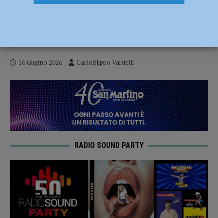
Atletica – Piacenza brilla al “Meeting
Città di Piacenza”: festa di sport,
volontariato e grandi prestazioni
16 Giugno 2026
Carlofilippo Vardelli
RADIO SOUND PARTY