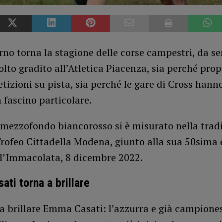
rno torna la stagione delle corse campestri, da s
lto gradito all’Atletica Piacenza, sia perché pro
tizioni su pista, sia perché le gare di Cross hann
fascino particolare.
 mezzofondo biancorosso si è misurato nella trad
Trofeo Cittadella Modena, giunto alla sua 50sima e
ll’Immacolata, 8 dicembre 2022.
ti torna a brillare
a brillare Emma Casati: l’azzurra e già campione