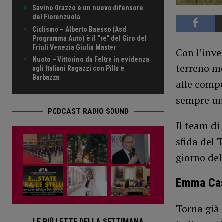
Savino Orazzo è un nuovo difensore
del Fiorenzuola
Ciclismo – Alberto Baesso (Asd
Programma Auto) è il “re” del Giro del
Friuli Venezia Giulia Master
Con l’inve
Nuoto – Vittorino da Feltre in evidenza
terreno mo
agli Italiani Ragazzi con Pilla e
Barbazza
alle compe
sempre un 
PODCAST RADIO SOUND
Il team di
sfida del 
giorno de
Emma Casa
Torna già 
LE PIÙ LETTE DELLA SETTIMANA