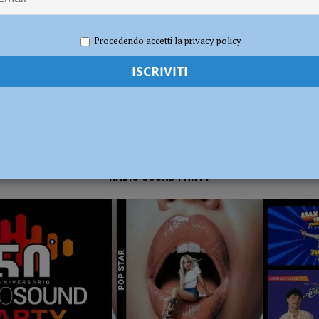
e 2022
Carlofilippo Vardelli
Atletica
,
Notizie
,
Sport
dI): “Verificare subito la situazione nella provincia di Piacenza”
POLITICA
Procedendo accetti la privacy policy
RADIO SOUND PARTY