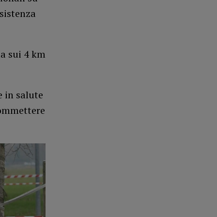
esistenza
ma sui 4 km
 in salute
scommettere