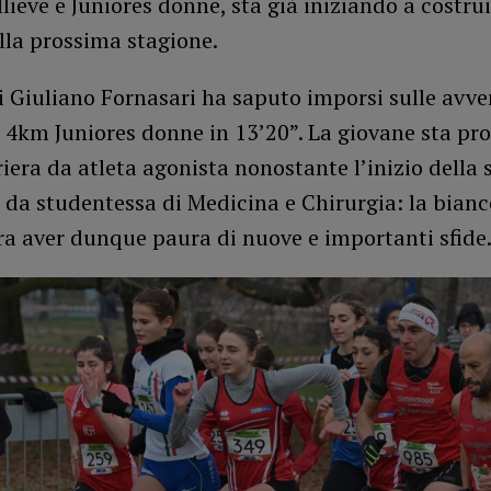
llieve e Juniores donne, sta già iniziando a costrui
ella prossima stagione.
di Giuliano Fornasari ha saputo imporsi sulle avve
i 4km Juniores donne in 13’20”. La giovane sta p
riera da atleta agonista nonostante l’inizio della
 da studentessa di Medicina e Chirurgia: la bian
a aver dunque paura di nuove e importanti sfide