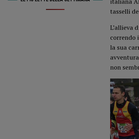
italiana A
tasselli d
L’allieva 
correndo 
la sua car
avventura
non sembr