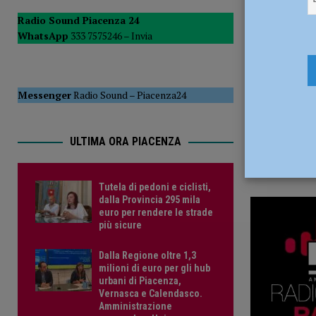
13 Dicembr
POLITICA
Radio Sound Piacenza 24
WhatsApp
333 7575246 –
Invia
[ 5 Agosto 2026 ]
Caldo estremo e asili nido, Tagliaferri (F
Messenger
Radio Sound
–
Piacenza24
ULTIMA ORA PIACENZA
Tutela di pedoni e ciclisti,
dalla Provincia 295 mila
euro per rendere le strade
più sicure
Dalla Regione oltre 1,3
milioni di euro per gli hub
urbani di Piacenza,
Vernasca e Calendasco.
Amministrazione