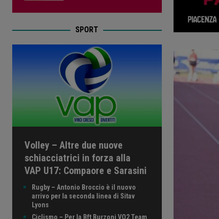
SPORT
Volley – Altre due nuove
schiacciatrici in forza alla
VAP U17: Compaore e Sarasini
Rugby – Antonio Broccio è il nuovo
arrivo per la seconda linea di Sitav
Lyons
Ciclismo – Per la Bft Burzoni VO2 Team