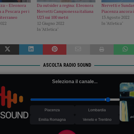
nza – Eleonora
Da outsider a regina: Eleonora
Nervetti e Sundas
 a Pescara per i
Nervetti Campionessa italiana
Piacenza ancora i
iterraneo
U23 sui 100 metri
13 Agosto 2022
2022
12 Giugno 2022
In "Atletica"
In "Atletica"
ASCOLTA RADIO SOUND
Seleziona il canale...
Piacenza
Lombardia
Emilia Romagna
Veneto e Trentino