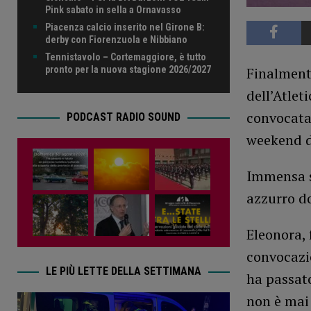
Pink sabato in sella a Ornavasso
Piacenza calcio inserito nel Girone B:
derby con Fiorenzuola e Nibbiano
Tennistavolo – Cortemaggiore, è tutto
pronto per la nuova stagione 2026/2027
Finalmente
dell’Atlet
convocata
PODCAST RADIO SOUND
weekend d
Immensa so
azzurro d
Eleonora, 
convocazio
LE PIÙ LETTE DELLA SETTIMANA
ha passato
non è mai 