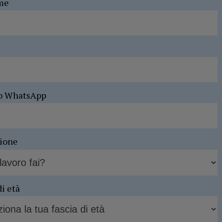
me
o WhatsApp
sione
di età