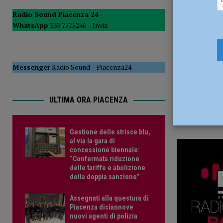
1 Settembr
Radio Sound Piacenza 24
WhatsApp
333 7575246 –
Invia
Messenger
Radio Sound
–
Piacenza24
ULTIMA ORA PIACENZA
Gestione delle strisce blu,
al via la gara di
concessione biennale:
“Confermata riduzione
delle tariffe e abolizione
della doppia sanzione”
Assegnati alla questura di
Piacenza diciannove
nuovi agenti di polizia