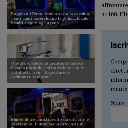
affrontare
4×100. Ult
Iscr
Compil
dirett
inform
manten
Nome