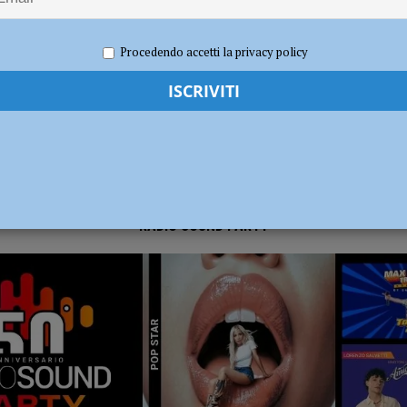
e 2022
Carlofilippo Vardelli
Atletica
,
Notizie
,
Sport
Procedendo accetti la privacy policy
RADIO SOUND PARTY