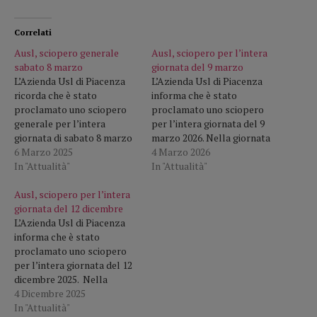
Correlati
Ausl, sciopero generale
Ausl, sciopero per l’intera
sabato 8 marzo
giornata del 9 marzo
L’Azienda Usl di Piacenza
L’Azienda Usl di Piacenza
ricorda che è stato
informa che è stato
proclamato uno sciopero
proclamato uno sciopero
generale per l’intera
per l’intera giornata del 9
giornata di sabato 8 marzo
marzo 2026. Nella giornata
2025. Nella giornata
6 Marzo 2025
di sciopero verranno
4 Marzo 2026
di sciopero verranno
In "Attualità"
assicurati i servizi minimi
In "Attualità"
assicurati i servizi minimi
essenziali nel rispetto
essenziali nel rispetto
Ausl, sciopero per l’intera
della normativa
della normativa vigente. Ci
giornata del 12 dicembre
vigente. L'Azienda si scusa
scusiamo per eventuali
L’Azienda Usl di Piacenza
per eventuali disagi.
disagi
informa che è stato
proclamato uno sciopero
per l’intera giornata del 12
dicembre 2025. Nella
giornata di sciopero
4 Dicembre 2025
verranno assicurati i servizi
In "Attualità"