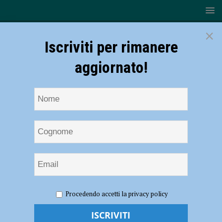
×
Iscriviti per rimanere
aggiornato!
HOME
NOTIZIE
ATTUALITÀ
Ausl, sciopero per
Procedendo accetti la privacy policy
l’intera giornata di sabato 8 marzo
Ausl, sciopero per l’intera giornata di