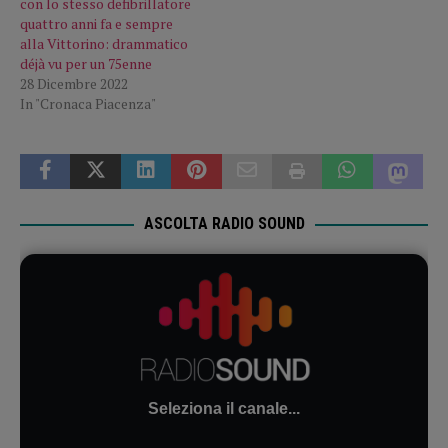
con lo stesso defibrillatore
quattro anni fa e sempre
alla Vittorino: drammatico
déjà vu per un 75enne
28 Dicembre 2022
In "Cronaca Piacenza"
ASCOLTA RADIO SOUND
Seleziona il canale...