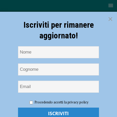
×
Iscriviti per rimanere
aggiornato!
HOME
NOTIZIE
CRONACA PIACENZA
Besenzone,
Procedendo accetti la privacy policy
67 salvato dal defibrillatore dopo la partita a calcetto
Besenzone, 67 salvato dal defibrillatore