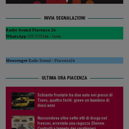
INVIA SEGNALAZIONI
Radio Sound Piacenza 24
WhatsApp
333 7575246 –
Invia
Messenger
Radio Sound
–
Piacenza24
ULTIMA ORA PIACENZA
Schianto frontale tra due auto nei pressi di
Travo, quattro feriti: grave un bambino di
dieci anni
Nascondeva oltre sette etti di droga nel
freezer, arrestata una ragazza 25enne.
Controlli a tappeto dei carabinieri