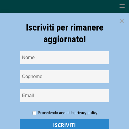
×
Iscriviti per rimanere
aggiornato!
HOME
NOTIZIE
ATTUALITÀ
Bonus filiera,
Procedendo accetti la privacy policy
Confesercenti: “Bene la proroga per la presentazione delle domande”
Bonus filiera, Confesercenti: “Bene la