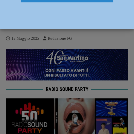
Bottega XNL-Fare Teatro, record di
candidature: oltre 400 provenienti da
tutta Italia per il corso con Leonardo Lidi
12 Maggio 2025
Redazione FG
RADIO SOUND PARTY