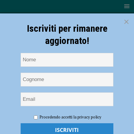
×
Iscriviti per rimanere
aggiornato!
HOME
NOTIZIE
ATTUALITÀ
Bottega XNL-Fare
Procedendo accetti la privacy policy
Teatro, record di candidature: oltre 400 provenienti da tutta Italia per il
corso con Leonardo Lidi