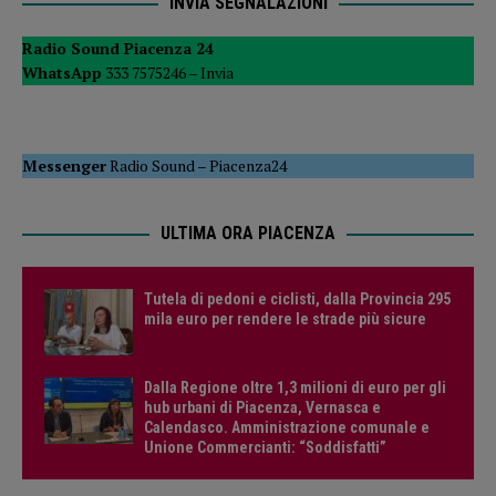
INVIA SEGNALAZIONI
Radio Sound Piacenza 24
WhatsApp
333 7575246 –
Invia
Messenger
Radio Sound
–
Piacenza24
ULTIMA ORA PIACENZA
Tutela di pedoni e ciclisti, dalla Provincia 295
mila euro per rendere le strade più sicure
Dalla Regione oltre 1,3 milioni di euro per gli
hub urbani di Piacenza, Vernasca e
Calendasco. Amministrazione comunale e
Unione Commercianti: “Soddisfatti”